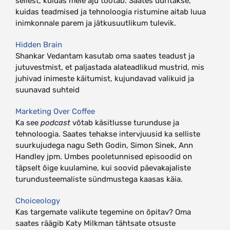
sellest, kuidas meie aju töötab. Saates uuritakse,
kuidas teadmised ja tehnoloogia ristumine aitab luua
inimkonnale parem ja jätkusuutlikum tulevik.
Hidden Brain
Shankar Vedantam kasutab oma saates teadust ja
jutuvestmist, et paljastada alateadlikud mustrid, mis
juhivad inimeste käitumist, kujundavad valikuid ja
suunavad suhteid
Marketing Over Coffee
Ka see
podcast
võtab käsitlusse turunduse ja
tehnoloogia. Saates tehakse intervjuusid ka selliste
suurkujudega nagu Seth Godin, Simon Sinek, Ann
Handley jpm. Umbes pooletunnised episoodid on
täpselt õige kuulamine, kui soovid päevakajaliste
turundusteemaliste sündmustega kaasas käia.
Choiceology
Kas targemate valikute tegemine on õpitav? Oma
saates räägib Katy Milkman tähtsate otsuste