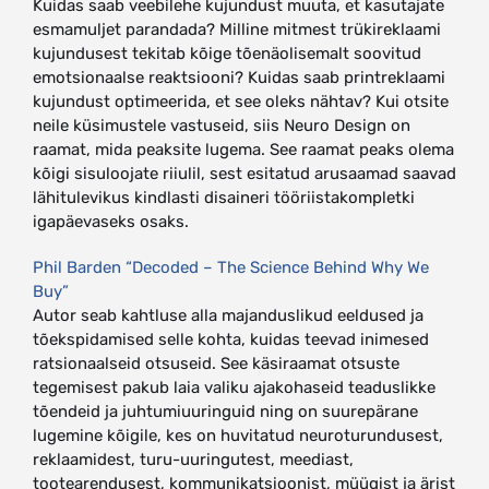
Kuidas saab veebilehe kujundust muuta, et kasutajate
esmamuljet parandada? Milline mitmest trükireklaami
kujundusest tekitab kõige tõenäolisemalt soovitud
emotsionaalse reaktsiooni? Kuidas saab printreklaami
kujundust optimeerida, et see oleks nähtav? Kui otsite
neile küsimustele vastuseid, siis Neuro Design on
raamat, mida peaksite lugema. See raamat peaks olema
kõigi sisuloojate riiulil, sest esitatud arusaamad saavad
lähitulevikus kindlasti disaineri tööriistakompletki
igapäevaseks osaks.
Phil Barden “Decoded – The Science Behind Why We
Buy”
Autor seab kahtluse alla majanduslikud eeldused ja
tõekspidamised selle kohta, kuidas teevad inimesed
ratsionaalseid otsuseid. See käsiraamat otsuste
tegemisest pakub laia valiku ajakohaseid teaduslikke
tõendeid ja juhtumiuuringuid ning on suurepärane
lugemine kõigile, kes on huvitatud neuroturundusest,
reklaamidest, turu-uuringutest, meediast,
tootearendusest, kommunikatsioonist, müügist ja ärist