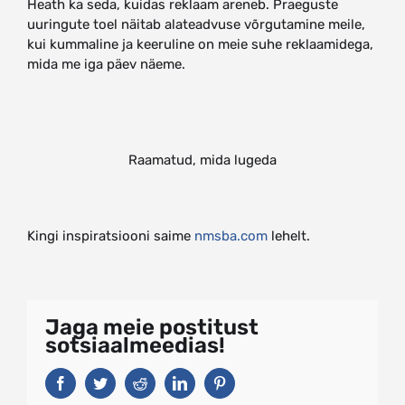
Heath ka seda, kuidas reklaam areneb. Praeguste
uuringute toel näitab alateadvuse võrgutamine meile,
kui kummaline ja keeruline on meie suhe reklaamidega,
mida me iga päev näeme.
Raamatud, mida lugeda
Kingi inspiratsiooni saime
nmsba.com
lehelt.
Jaga meie postitust
sotsiaalmeedias!
Facebook
Twitter
Reddit
LinkedIn
Pinterest