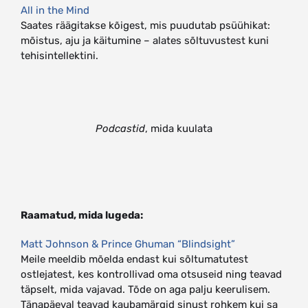
All in the Mind
Saates räägitakse kõigest, mis puudutab psüühikat:
mõistus, aju ja käitumine – alates sõltuvustest kuni
tehisintellektini.
Podcastid
, mida kuulata
Raamatud, mida lugeda:
Matt Johnson & Prince Ghuman “Blindsight”
Meile meeldib mõelda endast kui sõltumatutest
ostlejatest, kes kontrollivad oma otsuseid ning teavad
täpselt, mida vajavad. Tõde on aga palju keerulisem.
Tänapäeval teavad kaubamärgid sinust rohkem kui sa