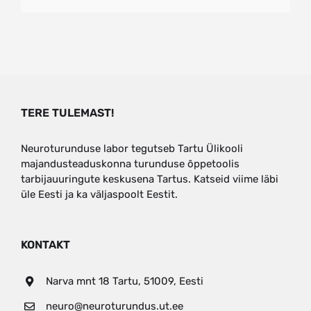
TERE TULEMAST!
Neuroturunduse labor tegutseb Tartu Ülikooli
majandusteaduskonna turunduse õppetoolis
tarbijauuringute keskusena Tartus. Katseid viime läbi
üle Eesti ja ka väljaspoolt Eestit.
KONTAKT
Narva mnt 18 Tartu, 51009, Eesti
neuro@neuroturundus.ut.ee