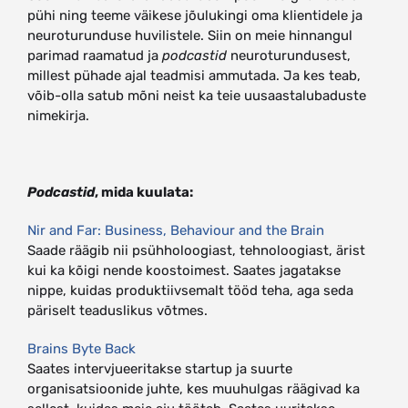
pühi ning teeme väikese jõulukingi oma klientidele ja
neuroturunduse huvilistele. Siin on meie hinnangul
parimad raamatud ja
podcastid
neuroturundusest,
millest pühade ajal teadmisi ammutada. Ja kes teab,
võib-olla satub mõni neist ka teie uusaastalubaduste
nimekirja.
Podcastid
, mida kuulata:
Nir and Far: Business, Behaviour and the Brain
Saade räägib nii psühholoogiast, tehnoloogiast, ärist
kui ka kõigi nende koostoimest. Saates jagatakse
nippe, kuidas produktiivsemalt tööd teha, aga seda
päriselt teaduslikus võtmes.
Brains Byte Back
Saates intervjueeritakse startup ja suurte
organisatsioonide juhte, kes muuhulgas räägivad ka