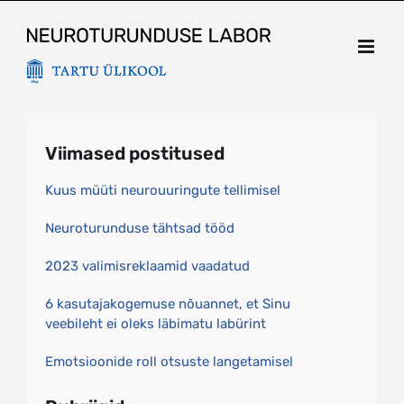
Skip
to
content
Viimased postitused
Kuus müüti neurouuringute tellimisel
Neuroturunduse tähtsad tööd
2023 valimisreklaamid vaadatud
6 kasutajakogemuse nõuannet, et Sinu
veebileht ei oleks läbimatu labürint
Emotsioonide roll otsuste langetamisel