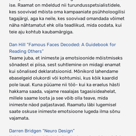
ise.
Raamat on mõeldud nii turundusspetsialistidele,
kes soovivad mõista oma kampaaniate psühholoogilisi
tagajärgi, aga ka neile, kes soovivad omandada võimet
näha nähtamatut ehk olla teadlikud, mida oodata, kui
teie aju kohtub kaubamärgiga.
Dan Hill “Famous Faces Decoded: A Guidebook for
Reading Others”
Teame juba, et inimeste ja emotsioonide mõistmiseks
sõnadest ei piisa, sest suhtlemine on midagi enamat
kui sõnalised deklaratsioonid. Mõnikord lahendame
ebaselgeid olukordi või kohtumisi, kus kõik kaardid
pole laual. Kuna püüame nii töö- kui ka eraelus hästi
hakkama saada, vajame reaalajas tagasisideahelat,
millele saame loota ja see võib olla teave, mida
inimeste näod paljastavad. Raamatu läbi lugemisel
saate oskuse inimeste emotsioone lugeda ilma sõnu
vajamata.
Darren Bridgen “Neuro Design”