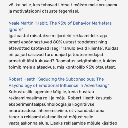
või ka neile, kes tahavad lihtsalt mõista meie arusaamu
ja motivatsiooni otsuste tegemisel.
Neale Martin “Habit: The 95% of Behavior Marketers
Ignore”
Igal aastal raisatakse miljardeid reklaamidele, aga
ometi ebaõnnestuvad 80% uutest toodetest ning
ettevõtted kaotavad isegi “rahulolevaid kliente”. Kuidas
nii paljud säravad turundajad ja tootearendajad
armetult läbi kukuvad? Raamatus selgitatakse, kuidas
toimib meie alateadvus, mis kontrollib 95% otsustest.
Robert Heath “Seducing the Subconscious: The
Psychology of Emotional Influence in Advertising”
Kohustuslik lugemine kõigile, keda huvitab
reklaamimaailma roll ja mõju. Robert Heath kasutab
eksperimentaalpsühholoogia ja kognitiivse
neuroteaduse lähenemisviise, et visandada oma
teooria reklaami alateadlikust mõjust selle
vaatajaskonna elule. Lisaks reklaamide mõjule käsitleb