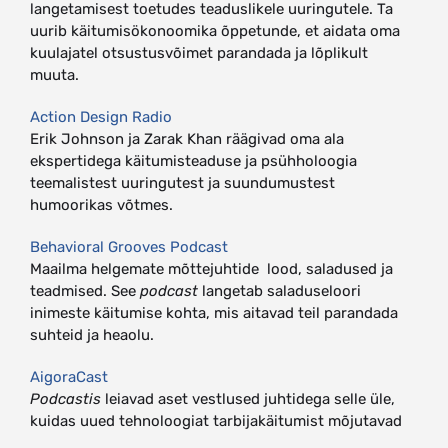
langetamisest toetudes teaduslikele uuringutele. Ta
uurib käitumisökonoomika õppetunde, et aidata oma
kuulajatel otsustusvõimet parandada ja lõplikult
muuta.
Action Design Radio
Erik Johnson ja Zarak Khan räägivad oma ala
ekspertidega käitumisteaduse ja psühholoogia
teemalistest uuringutest ja suundumustest
humoorikas võtmes.
Behavioral Grooves Podcast
Maailma helgemate mõttejuhtide lood, saladused ja
teadmised. See
podcast
langetab saladuseloori
inimeste käitumise kohta, mis aitavad teil parandada
suhteid ja heaolu.
AigoraCast
Podcastis
leiavad aset vestlused juhtidega selle üle,
kuidas uued tehnoloogiat tarbijakäitumist mõjutavad