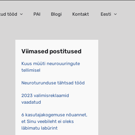
tud tööd
PAI
Blogi
Kontakt
Eesti
Viimased postitused
Kuus müüti neurouuringute
tellimisel
Neuroturunduse tähtsad tööd
2023 valimisreklaamid
vaadatud
6 kasutajakogemuse nõuannet,
et Sinu veebileht ei oleks
läbimatu labürint