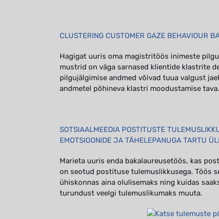
CLUSTERING CUSTOMER GAZE BEHAVIOUR BAS
Hagigat uuris oma magistritöös inimeste pilgu
mustrid on väga sarnased klientide klastrite 
pilgujälgimise andmed võivad tuua valgust jae
andmetel põhineva klastri moodustamise tava
SOTSIAALMEEDIA POSTITUSTE TULEMUSLIKKU
EMOTSIOONIDE JA TÄHELEPANUGA TARTU ÜL
Marieta uuris enda bakalaureusetöös, kas posti
on seotud postituse tulemuslikkusega. Töös s
ühiskonnas aina olulisemaks ning kuidas saak
turundust veelgi tulemuslikumaks muuta.