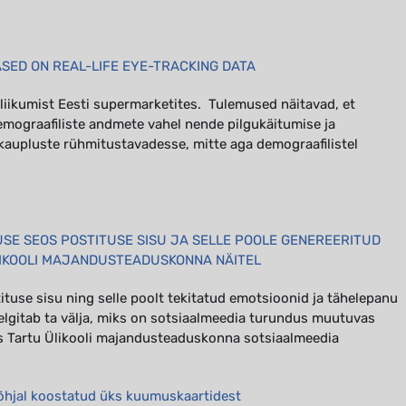
ED ON REAL-LIFE EYE-TRACKING DATA
liikumist Eesti supermarketites.
Tulemused näitavad, et
demograafiliste andmete vahel nende pilgukäitumise ja
kaupluste rühmitustavadesse, mitte aga demograafilistel
.
SE SEOS POSTITUSE SISU JA SELLE POOLE GENEREERITUD
IKOOLI MAJANDUSTEADUSKONNA NÄITEL
tuse sisu ning selle poolt tekitatud emotsioonid ja tähelepanu
elgitab ta välja, miks on sotsiaalmeedia turundus muutuvas
s Tartu Ülikooli majandusteaduskonna sotsiaalmeedia