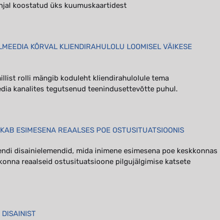
hjal koostatud üks kuumuskaartidest
LMEEDIA KÕRVAL KLIENDIRAHULOLU LOOMISEL VÄIKESE
illist rolli mängib koduleht kliendirahulolule tema
edia kanalites tegutsenud teenindusettevõtte puhul.
RKAB ESIMESENA REAALSES POE OSTUSITUATSIOONIS
endi disainielemendid, mida inimene esimesena poe keskkonnas
konna reaalseid ostusituatsioone pilgujälgimise katsete
 DISAINIST