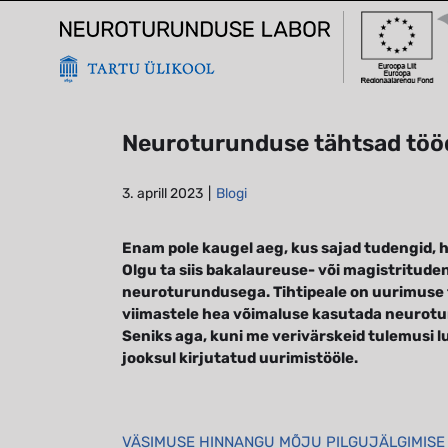
Skip
to
content
Neuroturunduse tähtsad töö
3. aprill 2023
|
Blogi
Enam pole kaugel aeg, kus sajad tudengid, h
Olgu ta siis bakalaureuse- või magistritude
neuroturundusega. Tihtipeale on uurimuse 
viimastele hea võimaluse kasutada neurotu
Seniks aga, kuni me verivärskeid tulemusi l
jooksul kirjutatud uurimistööle.
VÄSIMUSE HINNANGU MÕJU PILGUJÄLGIMIS