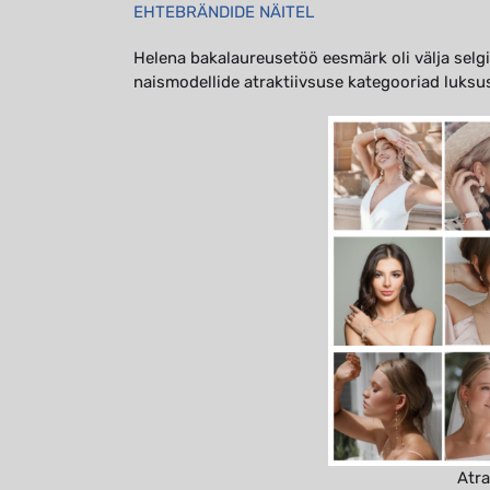
EHTEBRÄNDIDE NÄITEL
Helena bakalaureusetöö eesmärk oli välja selg
naismodellide atraktiivsuse kategooriad luksu
Atra