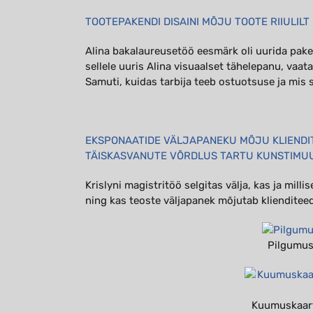
TOOTEPAKENDI DISAINI MÕJU TOOTE RIIULILT 
Alina bakalaureusetöö eesmärk oli uurida paken
sellele uuris Alina visuaalset tähelepanu, vaat
Samuti, kuidas tarbija teeb ostuotsuse ja mis
EKSPONAATIDE VÄLJAPANEKU MÕJU KLIENDI
TÄISKASVANUTE VÕRDLUS TARTU KUNSTIMUU
Krislyni magistritöö selgitas välja, kas ja mil
ning kas teoste väljapanek mõjutab klienditeed
Pilgumus
Kuumuskaart