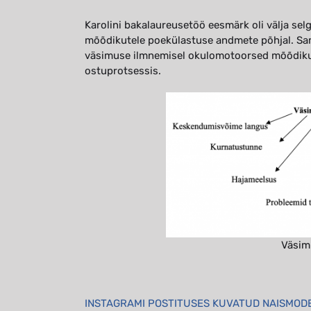
Karolini bakalaureusetöö eesmärk oli välja sel
mõõdikutele poekülastuse andmete põhjal. Sam
väsimuse ilmnemisel okulomotoorsed mõõdikud
ostuprotsessis.
Väsim
INSTAGRAMI POSTITUSES KUVATUD NAISMODE