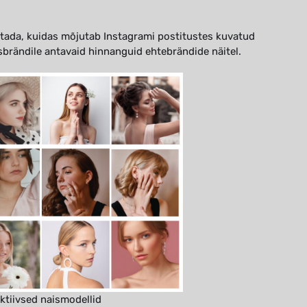
itada, kuidas mõjutab Instagrami postitustes kuvatud
sbrändile antavaid hinnanguid ehtebrändide näitel.
ktiivsed naismodellid