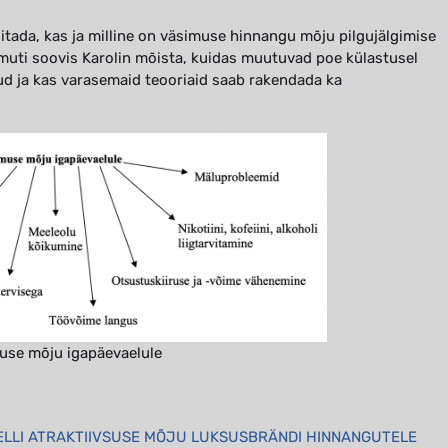
gitada, kas ja milline on väsimuse hinnangu mõju pilgujälgimise
uti soovis Karolin mõista, kuidas muutuvad poe külastusel
 ja kas varasemaid teooriaid saab rakendada ka
use mõju igapäevaelule
LLI ATRAKTIIVSUSE MÕJU LUKSUSBRÄNDI HINNANGUTELE