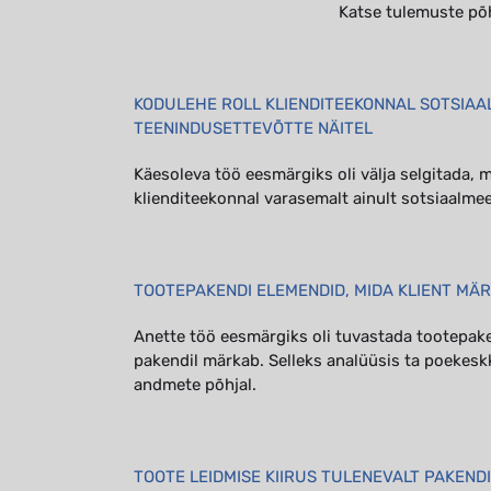
Katse tulemuste põ
KODULEHE ROLL KLIENDITEEKONNAL SOTSIAA
TEENINDUSETTEVÕTTE NÄITEL
Käesoleva töö eesmärgiks oli välja selgitada, m
klienditeekonnal varasemalt ainult sotsiaalme
TOOTEPAKENDI ELEMENDID, MIDA KLIENT MÄ
Anette töö eesmärgiks oli tuvastada tootepak
pakendil märkab. Selleks analüüsis ta poekesk
andmete põhjal.
TOOTE LEIDMISE KIIRUS TULENEVALT PAKENDI