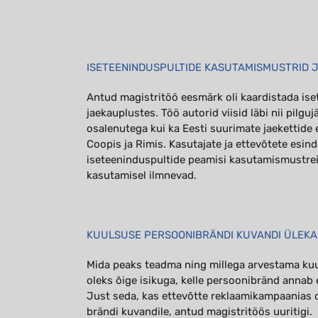
ISETEENINDUSPULTIDE KASUTAMISMUSTRID J
Antud magistritöö eesmärk oli kaardistada is
jaekauplustes. Töö autorid viisid läbi nii pilg
osalenutega kui ka Eesti suurimate jaekettide 
Coopis ja Rimis. Kasutajate ja ettevõtete esin
iseteeninduspultide peamisi kasutamismustrei
kasutamisel ilmnevad.
KUULSUSE PERSOONIBRÄNDI KUVANDI ÜLEKA
Mida peaks teadma ning millega arvestama kuul
oleks õige isikuga, kelle persoonibränd annab 
Just seda, kas ettevõtte reklaamikampaanias 
brändi kuvandile, antud magistritöös uuritigi.