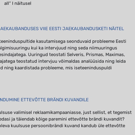
all“ I näitusel
AEKAUBANDUSES VIIE EESTI JAEKAUBANDUSKETI NÄITEL
eteeninduspultide kasutamisega seonduvaid probleeme Eesti
ujälgimisuuringu kui ka intervjuud ning seda niimuuringus
esindajatega. Uuringud teostati Selveris, Prismas, Maximas,
dajatega teostatud intervjuu võimaldas analüüsida ning leida
d ning kaardistada probleeme, mis iseteeninduspuldi
NDUMINE ETTEVÕTTE BRÄNDI KUVANDILE
suse valimisel reklaamikampaaniasse, just sellist, et tegemist
edasi ja täiendab kõige paremini ettevõtte brändi kuvandit?
oleva kuulsuse persoonibrändi kuvand kandub üle ettevõtte