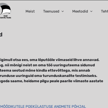
Meist
Teenused
Meetodid
Teh
d
igimull otsa ees, oma lõputööle viimaseid lihve annavad.
ng, nii mõnigi neist on oma töö uuringuteema sidunud
teema seotud mõne kindla ettevõttega, mis annab
runduse uuringuid oma turunduskanalite testimiseks.
ugeda saame, heidame pilgu peale paarile viimaste aastate
E MÕÕDIKUTELE POEKÜLASTUSE ANDMETE PÕHJAL