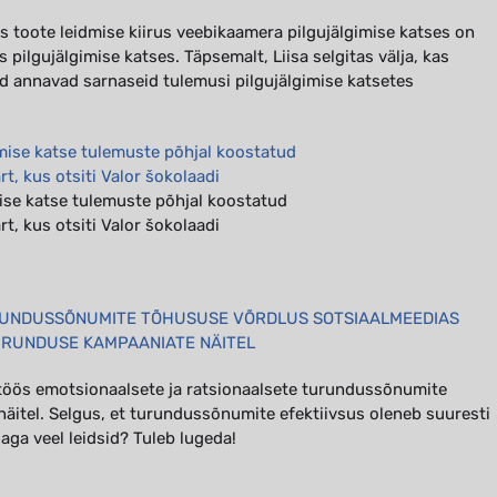
s toote leidmise kiirus veebikaamera pilgujälgimise katses on
pilgujälgimise katses. Täpsemalt, Liisa selgitas välja, kas
d annavad sarnaseid tulemusi pilgujälgimise katsetes
mise katse tulemuste põhjal koostatud
, kus otsiti Valor šokolaadi
RUNDUSSÕNUMITE TÕHUSUSE VÕRDLUS SOTSIAALMEEDIAS
URUNDUSE KAMPAANIATE NÄITEL
itöös emotsionaalsete ja ratsionaalsete turundussõnumite
äitel. Selgus, et turundussõnumite efektiivsus oleneb suuresti
 aga veel leidsid? Tuleb lugeda!