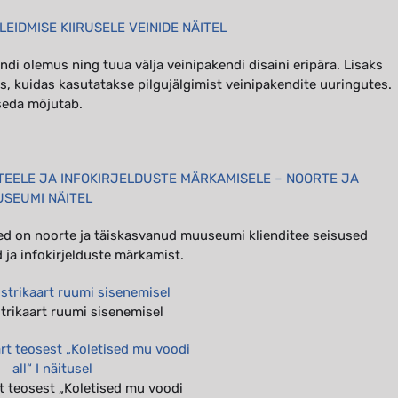
LEIDMISE KIIRUSELE VEINIDE NÄITEL
di olemus ning tuua välja veinipakendi disaini eripära. Lisaks
as, kuidas kasutatakse pilgujälgimist veinipakendite uuringutes.
 seda mõjutab.
TEELE JA INFOKIRJELDUSTE MÄRKAMISELE – NOORTE JA
SEUMI NÄITEL
lised on noorte ja täiskasvanud muuseumi klienditee seisused
 ja infokirjelduste märkamist.
trikaart ruumi sisenemisel
 teosest „Koletised mu voodi