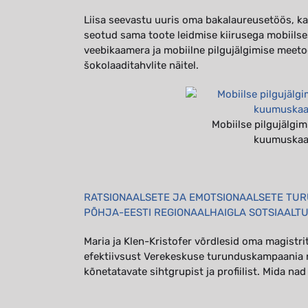
Liisa seevastu uuris oma bakalaureusetöös, ka
seotud sama toote leidmise kiirusega mobiilses 
veebikaamera ja mobiilne pilgujälgimise meeto
šokolaaditahvlite näitel.
Mobiilse pilgujälgi
kuumuskaart
RATSIONAALSETE JA EMOTSIONAALSETE TU
PÕHJA-EESTI REGIONAALHAIGLA SOTSIAALT
Maria ja Klen-Kristofer võrdlesid oma magistr
efektiivsust Verekeskuse turunduskampaania n
kõnetatavate sihtgrupist ja profiilist. Mida nad