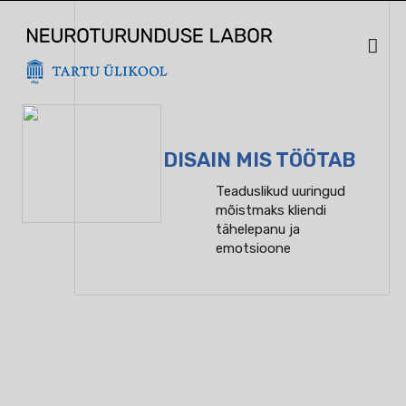
Skip
to
content
DISAIN MIS TÖÖTAB
Teaduslikud uuringud
mõistmaks kliendi
tähelepanu ja
emotsioone