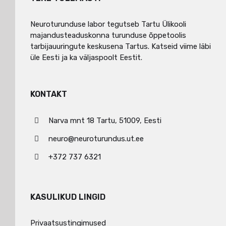
Neuroturunduse labor tegutseb Tartu Ülikooli
majandusteaduskonna turunduse õppetoolis
tarbijauuringute keskusena Tartus. Katseid viime läbi
üle Eesti ja ka väljaspoolt Eestit.
KONTAKT
Narva mnt 18 Tartu, 51009, Eesti
neuro@neuroturundus.ut.ee
+372 737 6321
KASULIKUD LINGID
Privaatsustingimused